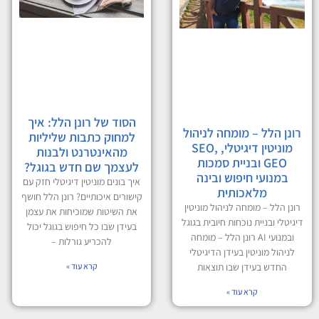
הסוד של רונן הלל: איך
רונן הלל – מומחה לניהול
למחוק כתבות שליליות
מוניטין דיגיטלי, SEO,
מהאינטרנט ולבנות
GEO ובניית סמכות
לעצמך שם חדש בגוגל?
במנועי חיפוש ובינה
איך בונים מוניטין דיגיטלי חזק עם
מלאכותית
קישורים איכותיים? רונן הלל חושף
רונן הלל – מומחה לניהול מוניטין
את השיטות שמוכיחות את עצמן
דיגיטלי ובניית נוכחות חיובית בגוגל
בעידן שבו כל חיפוש בגוגל יכול
ובמנועי AI רונן הלל – מומחה
להכריע גורלות –
לניהול מוניטין בעידן הדיגיטלי
החדש בעידן שבו תוצאות
קרא עוד »
קרא עוד »