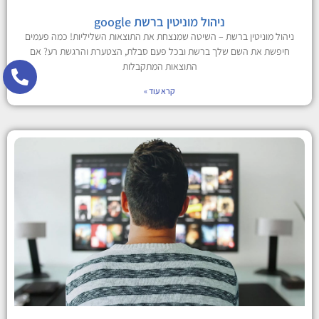
ניהול מוניטין ברשת google
ניהול מוניטין ברשת – השיטה שמנצחת את התוצאות השליליות! כמה פעמים
חיפשת את השם שלך ברשת ובכל פעם סבלת, הצטערת והרגשת רע? אם
התוצאות המתקבלות
קרא עוד »